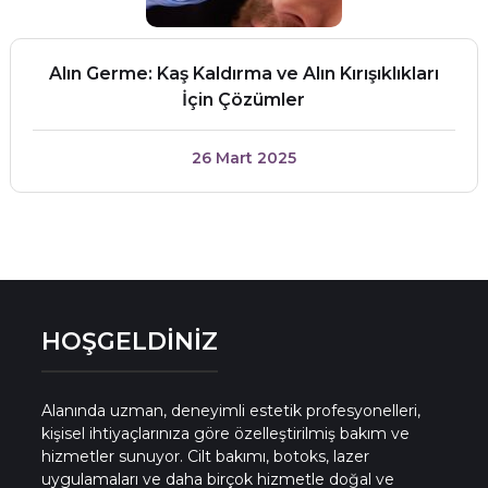
Alın Germe: Kaş Kaldırma ve Alın Kırışıklıkları
İçin Çözümler
26 Mart 2025
HOŞGELDİNİZ
Alanında uzman, deneyimli estetik profesyonelleri,
kişisel ihtiyaçlarınıza göre özelleştirilmiş bakım ve
hizmetler sunuyor. Cilt bakımı, botoks, lazer
uygulamaları ve daha birçok hizmetle doğal ve