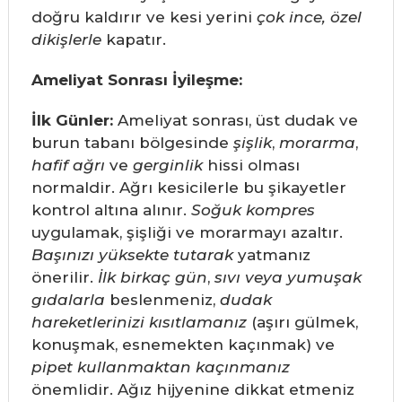
doğru kaldırır ve kesi yerini
çok ince, özel
dikişlerle
kapatır.
Ameliyat Sonrası İyileşme:
İlk Günler:
Ameliyat sonrası, üst dudak ve
burun tabanı bölgesinde
şişlik
,
morarma
,
hafif ağrı
ve
gerginlik
hissi olması
normaldir. Ağrı kesicilerle bu şikayetler
kontrol altına alınır.
Soğuk kompres
uygulamak, şişliği ve morarmayı azaltır.
Başınızı yüksekte tutarak
yatmanız
önerilir.
İlk birkaç gün
,
sıvı veya yumuşak
gıdalarla
beslenmeniz,
dudak
hareketlerinizi kısıtlamanız
(aşırı gülmek,
konuşmak, esnemekten kaçınmak) ve
pipet kullanmaktan kaçınmanız
önemlidir. Ağız hijyenine dikkat etmeniz