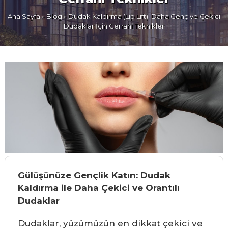
Ana Sayfa
»
Blog
» Dudak Kaldırma (Lip Lift): Daha Genç ve Çekici
Dudaklar İçin Cerrahi Teknikler
Gülüşünüze Gençlik Katın: Dudak
Kaldırma ile Daha Çekici ve Orantılı
Dudaklar
Dudaklar, yüzümüzün en dikkat çekici ve