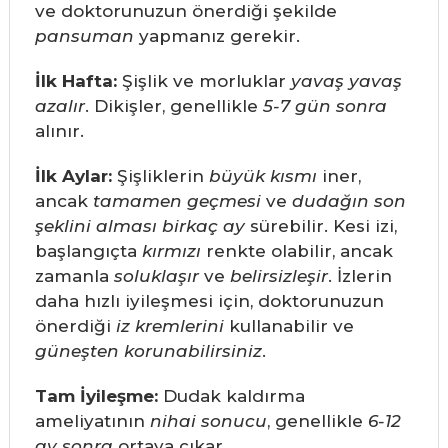
ve doktorunuzun önerdiği şekilde
pansuman
yapmanız gerekir.
İlk Hafta:
Şişlik ve morluklar
yavaş yavaş
azalır
. Dikişler, genellikle
5-7 gün sonra
alınır.
İlk Aylar:
Şişliklerin
büyük kısmı
iner,
ancak
tamamen geçmesi
ve
dudağın son
şeklini alması
birkaç ay
sürebilir. Kesi izi,
başlangıçta
kırmızı
renkte olabilir, ancak
zamanla
soluklaşır
ve
belirsizleşir
. İzlerin
daha hızlı iyileşmesi için, doktorunuzun
önerdiği
iz kremlerini
kullanabilir ve
güneşten korunabilirsiniz
.
Tam İyileşme:
Dudak kaldırma
ameliyatının
nihai sonucu
, genellikle
6-12
ay sonra
ortaya çıkar.