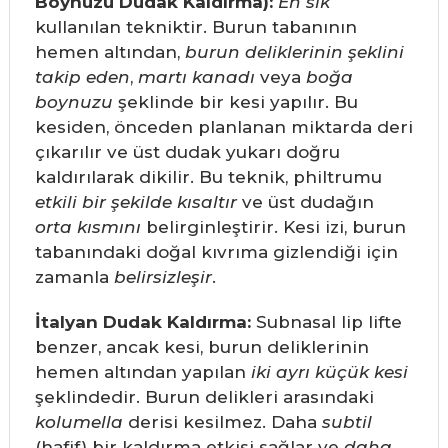
Boynuzu Dudak Kaldırma):
En sık
kullanılan tekniktir. Burun tabanının
hemen altından,
burun deliklerinin şeklini
takip eden
,
martı kanadı
veya
boğa
boynuzu
şeklinde bir kesi yapılır. Bu
kesiden, önceden planlanan miktarda deri
çıkarılır ve üst dudak yukarı doğru
kaldırılarak dikilir. Bu teknik, philtrumu
etkili bir şekilde kısaltır
ve üst dudağın
orta kısmını
belirginleştirir. Kesi izi, burun
tabanındaki doğal kıvrıma gizlendiği için
zamanla
belirsizleşir
.
İtalyan Dudak Kaldırma:
Subnasal lip lifte
benzer, ancak kesi, burun deliklerinin
hemen altından yapılan
iki ayrı küçük kesi
şeklindedir. Burun delikleri arasındaki
kolumella
derisi kesilmez. Daha
subtil
(hafif) bir kaldırma etkisi sağlar ve
daha