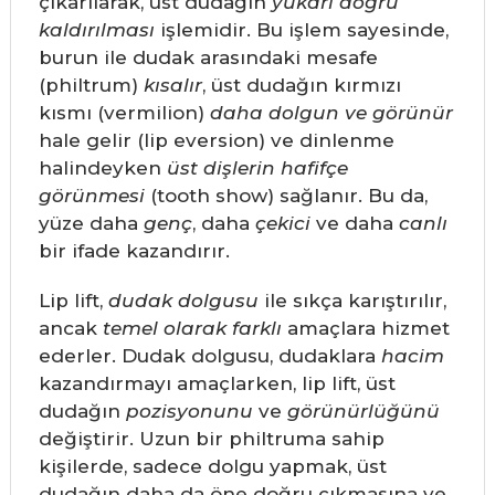
çıkarılarak, üst dudağın
yukarı doğru
kaldırılması
işlemidir. Bu işlem sayesinde,
burun ile dudak arasındaki mesafe
(philtrum)
kısalır
, üst dudağın kırmızı
kısmı (vermilion)
daha dolgun ve görünür
hale gelir (lip eversion) ve dinlenme
halindeyken
üst dişlerin hafifçe
görünmesi
(tooth show) sağlanır. Bu da,
yüze daha
genç
, daha
çekici
ve daha
canlı
bir ifade kazandırır.
Lip lift,
dudak dolgusu
ile sıkça karıştırılır,
ancak
temel olarak farklı
amaçlara hizmet
ederler. Dudak dolgusu, dudaklara
hacim
kazandırmayı amaçlarken, lip lift, üst
dudağın
pozisyonunu
ve
görünürlüğünü
değiştirir. Uzun bir philtruma sahip
kişilerde, sadece dolgu yapmak, üst
dudağın daha da öne doğru çıkmasına ve