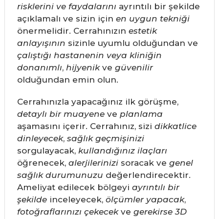
risklerini ve faydalarını
ayrıntılı bir şekilde
açıklamalı ve sizin için
en uygun tekniği
önermelidir. Cerrahınızın
estetik
anlayışının
sizinle uyumlu olduğundan ve
çalıştığı hastanenin veya kliniğin
donanımlı
,
hijyenik
ve
güvenilir
olduğundan emin olun.
Cerrahınızla yapacağınız ilk görüşme,
detaylı bir muayene
ve
planlama
aşamasını içerir. Cerrahınız, sizi
dikkatlice
dinleyecek
,
sağlık geçmişinizi
sorgulayacak,
kullandığınız ilaçları
öğrenecek,
alerjilerinizi
soracak ve
genel
sağlık durumunuzu
değerlendirecektir.
Ameliyat edilecek bölgeyi
ayrıntılı bir
şekilde
inceleyecek,
ölçümler yapacak
,
fotoğraflarınızı çekecek
ve
gerekirse
3D