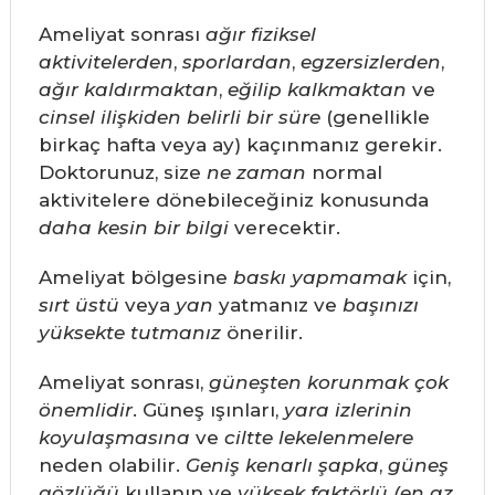
Ameliyat sonrası
ağır fiziksel
aktivitelerden
,
sporlardan
,
egzersizlerden
,
ağır kaldırmaktan
,
eğilip kalkmaktan
ve
cinsel ilişkiden
belirli bir süre
(genellikle
birkaç hafta veya ay) kaçınmanız gerekir.
Doktorunuz, size
ne zaman
normal
aktivitelere dönebileceğiniz konusunda
daha kesin bir bilgi
verecektir.
Ameliyat bölgesine
baskı yapmamak
için,
sırt üstü
veya
yan
yatmanız ve
başınızı
yüksekte tutmanız
önerilir.
Ameliyat sonrası,
güneşten korunmak
çok
önemlidir
. Güneş ışınları,
yara izlerinin
koyulaşmasına
ve
ciltte lekelenmelere
neden olabilir.
Geniş kenarlı şapka
,
güneş
gözlüğü
kullanın ve
yüksek faktörlü (en az