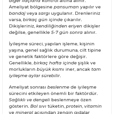
diğer ilaçlarla
kontrol altına alınır.
Ameliyat bölgesine
pansuman
yapılır ve
bandaj
veya
sargı
uygulanır. Drenleriniz
varsa,
birkaç gün içinde
çıkarılır.
Dikişleriniz,
kendiliğinden eriyen
dikişler
değilse, genellikle
5-7 gün sonra
alınır.
İyileşme süreci, yapılan işleme, kişinin
yaşına, genel sağlık durumuna, cilt tipine
ve genetik faktörlere göre değişir.
Genellikle,
birkaç hafta içinde
şişlik ve
morlukların
büyük kısmı
iner, ancak
tam
iyileşme
aylar sürebilir
.
Ameliyat sonrası
beslenme
de iyileşme
sürecini etkileyen önemli bir faktördür.
Sağlıklı ve dengeli
beslenmeye özen
gösterin.
Bol sıvı
tüketin,
protein
,
vitamin
ve
mineral
açısından zengin gıdalar