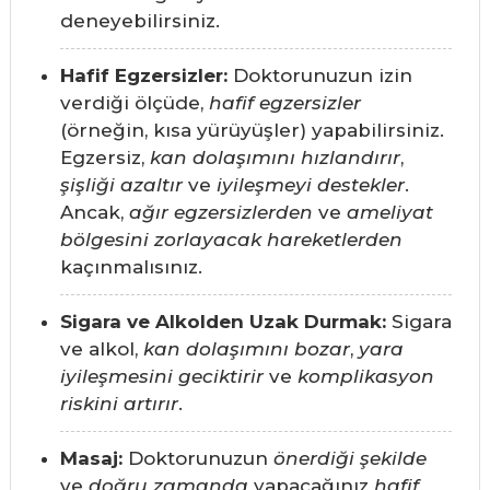
deneyebilirsiniz.
Hafif Egzersizler:
Doktorunuzun izin
verdiği ölçüde,
hafif egzersizler
(örneğin, kısa yürüyüşler) yapabilirsiniz.
Egzersiz,
kan dolaşımını hızlandırır
,
şişliği azaltır
ve
iyileşmeyi destekler
.
Ancak,
ağır egzersizlerden
ve
ameliyat
bölgesini zorlayacak hareketlerden
kaçınmalısınız.
Sigara ve Alkolden Uzak Durmak:
Sigara
ve alkol,
kan dolaşımını bozar
,
yara
iyileşmesini geciktirir
ve
komplikasyon
riskini artırır
.
Masaj:
Doktorunuzun
önerdiği şekilde
ve
doğru zamanda
yapacağınız
hafif