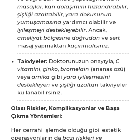
masajlar
,
kan dolaşımını hızlandırabilir
,
şişliği azaltabilir
,
yara dokusunun
yumuşamasına
yardımcı olabilir ve
iyileşmeyi destekleyebilir
. Ancak,
ameliyat bölgesine doğrudan
ve
sert
masaj yapmaktan
kaçınmalısınız
.
Takviyeler:
Doktorunuzun onayıyla,
C
vitamini
,
çinko
,
bromelain
(ananas özü)
veya
arnika
gibi
yara iyileşmesini
destekleyen
ve
şişliği azaltan
takviyeler
kullanabilirsiniz.
Olası Riskler, Komplikasyonlar ve Başa
Çıkma Yöntemleri:
Her cerrahi işlemde olduğu gibi, estetik
operasyonların da
bazı riskleri ve