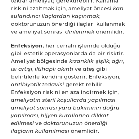
tekrar ameliyat) gerektirebilir. Kanama
riskini azaltmak için, ameliyat öncesi
kan
sulandırıcı ilaçlardan kaçınmak
,
doktorunuzun önerdiği ilaçları kullanmak
ve ameliyat sonrası
dinlenmek
önemlidir.
Enfeksiyon,
her cerrahi işlemde olduğu
gibi, estetik operasyonlarda da bir risktir.
Ameliyat bölgesinde
kızarıklık
,
şişlik
,
ağrı
,
ısı artışı
,
iltihaplı akıntı
ve
ateş
gibi
belirtilerle kendini gösterir. Enfeksiyon,
antibiyotik tedavisi
gerektirebilir.
Enfeksiyon riskini en aza indirmek için,
ameliyatın steril koşullarda yapılması
,
ameliyat sonrası yara bakımının doğru
yapılması
,
hijyen kurallarına dikkat
edilmesi
ve
doktorunuzun önerdiği
ilaçların kullanılması
önemlidir.