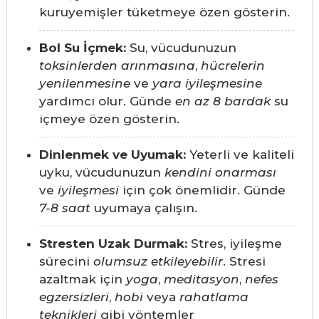
kuruyemişler tüketmeye özen gösterin.
Bol Su İçmek:
Su, vücudunuzun
toksinlerden arınmasına
,
hücrelerin
yenilenmesine
ve
yara iyileşmesine
yardımcı olur. Günde
en az 8 bardak
su
içmeye özen gösterin.
Dinlenmek ve Uyumak:
Yeterli ve kaliteli
uyku, vücudunuzun
kendini onarması
ve
iyileşmesi
için çok önemlidir. Günde
7-8 saat
uyumaya çalışın.
Stresten Uzak Durmak:
Stres, iyileşme
sürecini
olumsuz etkileyebilir
. Stresi
azaltmak için
yoga
,
meditasyon
,
nefes
egzersizleri
,
hobi
veya
rahatlama
teknikleri
gibi yöntemler