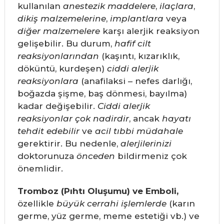
kullanılan
anestezik maddelere
,
ilaçlara
,
dikiş malzemelerine
,
implantlara
veya
diğer malzemelere
karşı alerjik reaksiyon
gelişebilir. Bu durum,
hafif cilt
reaksiyonlarından
(kaşıntı, kızarıklık,
döküntü, kurdeşen)
ciddi alerjik
reaksiyonlara
(anafilaksi – nefes darlığı,
boğazda şişme, baş dönmesi, bayılma)
kadar değişebilir.
Ciddi alerjik
reaksiyonlar çok nadirdir
, ancak
hayatı
tehdit edebilir
ve
acil tıbbi müdahale
gerektirir. Bu nedenle,
alerjilerinizi
doktorunuza
önceden
bildirmeniz çok
önemlidir.
Tromboz (Pıhtı Oluşumu) ve Emboli,
özellikle
büyük cerrahi işlemlerde
(karın
germe, yüz germe, meme estetiği vb.) ve