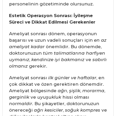
personelinin gözetiminde olursunuz.
Estetik Operasyon Sonrası: İyileşme
Süreci ve Dikkat Edilmesi Gerekenler
Ameliyat sonrası dönem, operasyonun
başarısı ve uzun vadeli sonuçları için
en az
ameliyat kadar
önemlidir. Bu dönemde,
doktorunuzun
tüm talimatlarına harfiyen
uymanız
,
kendinize iyi bakmanız
ve
sabırlı
olmanız
gerekir.
Ameliyat sonrası
ilk günler ve haftalar
, en
çok dikkat ve özen gerektiren dönemdir.
Ameliyat bölgesinde
ağrı
,
şişlik
,
morarma
,
gerginlik
ve
uyuşukluk
hissi olması
normaldir
. Bu şikayetler, doktorunuzun
önereceği
ağrı kesiciler
,
soğuk kompres
ve