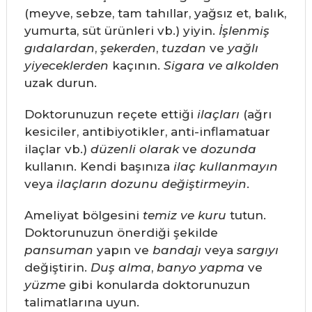
(meyve, sebze, tam tahıllar, yağsız et, balık,
yumurta, süt ürünleri vb.) yiyin.
İşlenmiş
gıdalardan
,
şekerden
,
tuzdan
ve
yağlı
yiyeceklerden
kaçının.
Sigara ve alkolden
uzak durun.
Doktorunuzun reçete ettiği
ilaçları
(ağrı
kesiciler, antibiyotikler, anti-inflamatuar
ilaçlar vb.)
düzenli olarak
ve
dozunda
kullanın. Kendi başınıza
ilaç kullanmayın
veya
ilaçların dozunu değiştirmeyin
.
Ameliyat bölgesini
temiz ve kuru
tutun.
Doktorunuzun önerdiği şekilde
pansuman
yapın ve
bandajı
veya
sargıyı
değiştirin.
Duş alma
,
banyo yapma
ve
yüzme
gibi konularda doktorunuzun
talimatlarına uyun.