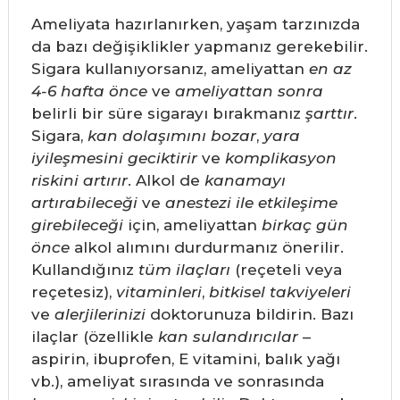
Ameliyata hazırlanırken, yaşam tarzınızda
da bazı değişiklikler yapmanız gerekebilir.
Sigara kullanıyorsanız, ameliyattan
en az
4-6 hafta önce
ve
ameliyattan sonra
belirli bir süre sigarayı bırakmanız
şarttır
.
Sigara,
kan dolaşımını bozar
,
yara
iyileşmesini geciktirir
ve
komplikasyon
riskini artırır
. Alkol de
kanamayı
artırabileceği
ve
anestezi ile etkileşime
girebileceği
için, ameliyattan
birkaç gün
önce
alkol alımını durdurmanız önerilir.
Kullandığınız
tüm ilaçları
(reçeteli veya
reçetesiz),
vitaminleri
,
bitkisel takviyeleri
ve
alerjilerinizi
doktorunuza bildirin. Bazı
ilaçlar (özellikle
kan sulandırıcılar
–
aspirin, ibuprofen, E vitamini, balık yağı
vb.), ameliyat sırasında ve sonrasında