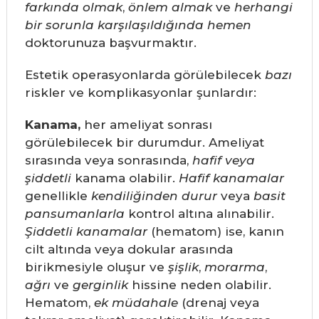
farkında olmak
,
önlem almak
ve
herhangi
bir sorunla karşılaşıldığında
hemen
doktorunuza başvurmaktır.
Estetik operasyonlarda görülebilecek
bazı
riskler ve komplikasyonlar şunlardır:
Kanama,
her ameliyat sonrası
görülebilecek bir durumdur. Ameliyat
sırasında veya sonrasında,
hafif veya
şiddetli
kanama olabilir.
Hafif kanamalar
genellikle
kendiliğinden durur
veya
basit
pansumanlarla
kontrol altına alınabilir.
Şiddetli kanamalar
(hematom) ise, kanın
cilt altında veya dokular arasında
birikmesiyle oluşur ve
şişlik
,
morarma
,
ağrı
ve
gerginlik
hissine neden olabilir.
Hematom,
ek müdahale
(drenaj veya