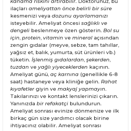
kanama riskini artırabilir
. Doktorunuz, bu
ilaçları
ameliyattan önce belirli bir süre
kesmenizi veya
dozunu ayarlamanızı
isteyebilir. Ameliyat öncesi
sağlıklı ve
dengeli
beslenmeye özen gösterin.
Bol su
için
,
protein
,
vitamin
ve
mineral
açısından
zengin gıdalar (meyve, sebze, tam tahıllar,
yağsız et, balık, yumurta, süt ürünleri vb.)
tüketin.
İşlenmiş gıdalardan
,
şekerden
,
tuzdan
ve
yağlı yiyeceklerden
kaçının.
Ameliyat günü,
aç karnına
(genellikle 6-8
saat) hastaneye veya kliniğe gelin.
Rahat
kıyafetler
giyin ve
makyaj yapmayın
.
Takılarınızı ve kontakt lenslerinizi çıkarın.
Yanınızda
bir refakatçi
bulundurun.
Ameliyat sonrası evinize dönmenize ve ilk
birkaç gün size yardımcı olacak birine
ihtiyacınız olabilir. Ameliyat sonrası