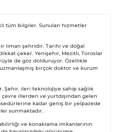
li tüm bilgiler. Sunulan hizmetler
r liman şehridir. Tarihi ve doğal
ikkat çeker. Yenişehir, Mezitli, Toroslar
örüyle de göz dolduruyor. Özellikle
da uzmanlaşmış birçok doktor ve kurum
Şehir, ileri teknolojiye sahip sağlık
ra çevre illerden ve yurtdışından gelen
osedürlerine kadar geniş bir yelpazede
mler sunmaktadır.
labilirliği ve konaklama imkanlarının
em de hayalinizdeki görünüme