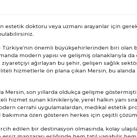
n estetik doktoru veya uzmanı arayanlar için gerek
ulabilirsiniz.
 Türkiye’nin önemli büyükşehirlerinden biri olan bi
amanda modern yapısı ve gelişmiş olanaklarıyla da d
k ziyaretçiyi ağırlayan bu şehir, gelişen sağlık sekt
aliteli hizmetlerle ön plana çıkan Mersin, bu alan
 Mersin, son yıllarda oldukça gelişme göstermiştir. 
li hizmet sunan klinikleriyle, yerel halkın yanı sı
odern cerrahi uygulamalardan, medikal estetik pr
el bakımına özen gösteren herkes için çeşitli çözü
ercih edilen bir destinasyon olmasında, kolay ulaşı
’in eşsiz manzarası eşliğinde hem tatil yapabilir h