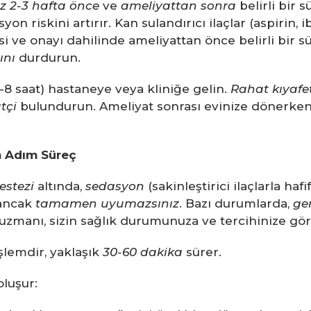
z 2-3 hafta önce
ve
ameliyattan sonra
belirli bir 
on riskini artırır. Kan sulandırıcı ilaçlar (aspirin, i
si ve onayı dahilinde ameliyattan önce belirli bir s
ını
durdurun.
-8 saat) hastaneye veya kliniğe gelin.
Rahat kıyafet
tçi
bulundurun. Ameliyat sonrası evinize dönerken v
m Adım Süreç
estezi
altında,
sedasyon
(sakinleştirici ilaçlarla hafi
 ancak
tamamen uyumazsınız
. Bazı durumlarda,
ge
uzmanı, sizin sağlık durumunuza ve tercihinize göre
şlemdir, yaklaşık
30-60 dakika
sürer.
oluşur: