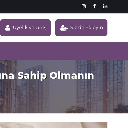
Üyelik ve Giriş
Siz de Ekleyin
ğına Sahip Olmanın