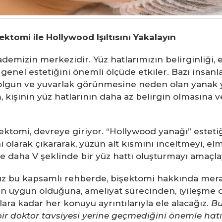
ektomi ile Hollywood Işıltısını Yakalayın
fademizin merkezidir. Yüz hatlarımızın belirginliği, 
nel estetiğini önemli ölçüde etkiler. Bazı insanla
olgun ve yuvarlak görünmesine neden olan yanak y
um, kişinin yüz hatlarının daha az belirgin olmasın
şektomi, devreye giriyor. “Hollywood yanağı” estetiğ
 olarak çıkararak, yüzün alt kısmını inceltmeyi, el
e daha V şeklinde bir yüz hattı oluşturmayı amaçlay
ız bu kapsamlı rehberde, bişektomi hakkında merak 
n uygun olduğuna, ameliyat sürecinden, iyileşme d
lara kadar her konuyu ayrıntılarıyla ele alacağız.
Bu
bir doktor tavsiyesi yerine geçmediğini önemle hatı