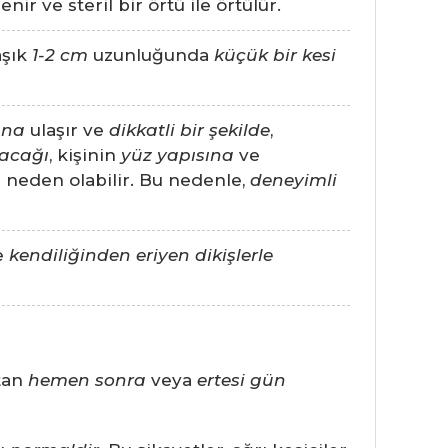
nir ve steril bir örtü ile örtülür.
aşık
1-2 cm
uzunluğunda
küçük bir kesi
ına
ulaşır ve
dikkatli bir şekilde
,
lacağı
, kişinin
yüz yapısına
ve
neden olabilir. Bu nedenle,
deneyimli
le
kendiliğinden eriyen dikişlerle
ttan
hemen sonra
veya
ertesi gün