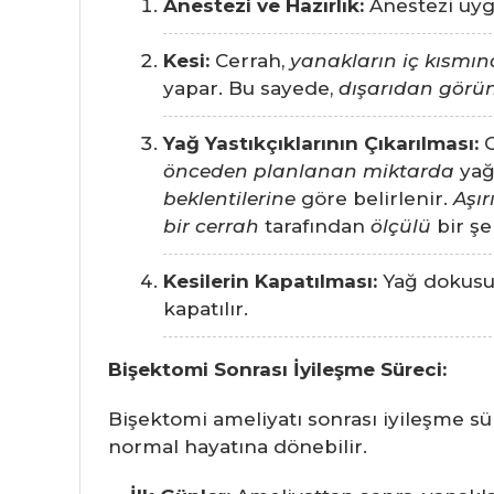
Anestezi ve Hazırlık:
Anestezi uygu
Kesi:
Cerrah,
yanakların iç kısmı
yapar. Bu sayede,
dışarıdan görün
Yağ Yastıkçıklarının Çıkarılması:
C
önceden planlanan miktarda
yağ
beklentilerine
göre belirlenir.
Aşır
bir cerrah
tarafından
ölçülü
bir şe
Kesilerin Kapatılması:
Yağ dokusu ç
kapatılır.
Bişektomi Sonrası İyileşme Süreci:
Bişektomi ameliyatı sonrası iyileşme sü
normal hayatına dönebilir.