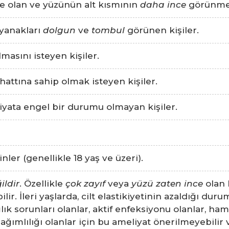
e olan ve yüzünün alt kısmının
daha ince
görünmesi
yanakları
dolgun
ve
tombul
görünen kişiler.
masını isteyen kişiler.
hattına sahip olmak isteyen kişiler.
yata engel bir durumu olmayan kişiler.
nler (genellikle 18 yaş ve üzeri).
ildir
. Özellikle
çok zayıf
veya
yüzü zaten ince
olan 
r. İleri yaşlarda, cilt elastikiyetinin azaldığı du
sağlık sorunları olanlar, aktif enfeksiyonu olanlar, h
bağımlılığı olanlar için bu ameliyat önerilmeyebilir