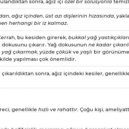
landıktan sonra, ağız içi
özel bir solüsyonla
temizle
ndan
,
ağız içinden
,
üst azı dişlerinin hizasında
, yakl
en herhangi bir iz kalmaz
.
errah, bu kesiden girerek,
bukkal yağ yastıkçıklar
 dokusunu çıkarır. Yağ dokusunun
ne kadar çıkarı
ı yağ çıkarmak
, yüzde
çökük
ve
yaşlı
bir görünüme 
kilde yapılması çok önemlidir.
ıkarıldıktan sonra, ağız içindeki kesiler, genellik
reci, genellikle
hızlı ve rahattır
. Çoğu kişi, ameliya