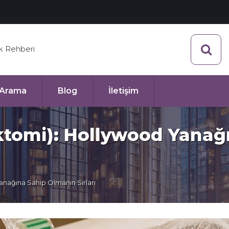
ik Rehberi
ı Arama
Blog
İletişim
ektomi): Hollywood Yana
anağına Sahip Olmanın Sırları