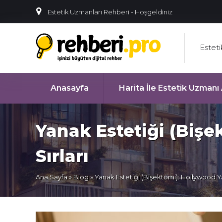
Estetik Uzmanları Rehberi - Hoşgeldiniz
Estet
Anasayfa
Harita İle Estetik Uzman
Yanak Estetiği (Biş
Sırları
Ana Sayfa
»
Blog
» Yanak Estetiği (Bişektomi): Hollywood Y