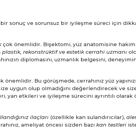
 bir sonuç ve sorunsuz bir iyileşme süreci için dik
k
çok önemlidir. Bişektomi, yüz anatomisine hakimi
n
plastik, rekonstrüktif ve estetik cerrahi uzmanı
ol
nızın diplomasını, uzmanlık belgesini, deneyimini,
k önemlidir. Bu görüşmede, cerrahınız yüz yapınızı 
size uygun olup olmadığını değerlendirecek ve size 
eri, yan etkileri ve iyileşme sürecini ayrıntılı olara
llandığınız ilaçları
(özellikle kan sulandırıcılar),
aler
rrahınız, ameliyat öncesi sizden bazı
kan testleri
ist