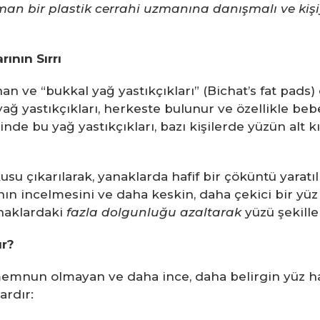
n bir plastik cerrahi uzmanına danışmalı ve kişi
ının Sırrı
an ve “bukkal yağ yastıkçıkları” (Bichat’s fat pads
Bu yağ yastıkçıkları, herkeste bulunur ve özellikl
inde bu yağ yastıkçıkları, bazı kişilerde yüzün alt
usu çıkarılarak, yanaklarda hafif bir çöküntü yarat
ın incelmesini ve daha keskin, daha çekici bir yüz 
naklardaki
fazla dolgunluğu azaltarak
yüzü şekille
ır?
memnun olmayan ve daha ince, daha belirgin yüz hat
ardır: