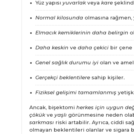
Yüz yapısı
yuvarlak
veya
kare
şeklind
Normal kilosunda
olmasına rağmen, 
Elmacık kemiklerinin daha belirgin
ol
Daha keskin
ve
daha çekici
bir çene 
Genel sağlık durumu iyi
olan ve ameli
Gerçekçi beklentilere
sahip kişiler.
Fiziksel gelişimi tamamlanmış
yetişki
Ancak, bişektomi
herkes için uygun değ
çökük
ve
yaşlı
görünmesine neden olabili
sarkması
riski artabilir. Ayrıca, ciddi 
olmayan beklentileri olanlar ve sigara 